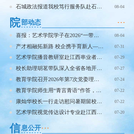
石城政法报道我校笃行服务队赴石城开展“法治赣鄱行”暑期大思政实践活动
08-04
院
部动态
喜报：艺术学院学子在2026“一带一路”暨金砖国家技能发展与技术创新大赛中荣获一等奖
08-04
产才相融拓新路 校企携手育新人——我校参加江西微短剧千人招聘大会并完成校企签约
07-31
艺术学院播音教研室赴江西串业者企业管理有限公司开展访企拓岗专项行动
07-29
校长助理胡茗带队深入全省各地开展2026级新生入户走访专项活动
07-27
教育学院召开2026年第7次党委理论学习中心组（扩大）学习会
07-24
教育学院师生用“青言青语”作答，用“实干实绩”践行
07-22
康灿华校长一行走访慰问暑期留校备考学子
07-22
艺术学院视觉传达设计专业赴江西启点互动营销策划有限公司开展访企拓岗专项行动
07-20
信
息公开