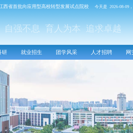
江西省首批向应用型高校转型发展试点院校
今天是 2026-08-
自强不息
育人为本
追求卓越
科研
就业招生
团学风采
人才招聘
网