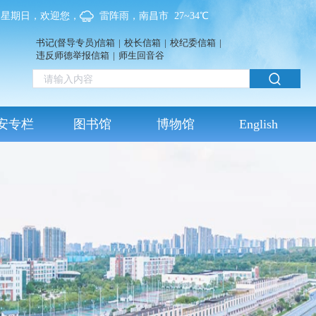
09，星期日，欢迎您，
雷阵雨，南昌市 27~34℃
书记(督导专员)信箱
|
校长信箱
|
校纪委信箱
|
违反师德举报信箱
|
师生回音谷
安专栏
图书馆
博物馆
English