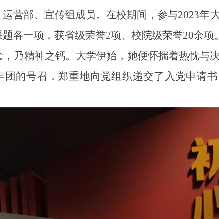
运营部、宣传组成员。在校期间，参与2023年
题各一项，获省级荣誉2项、校院级荣誉20余项
念，乃精神之钙。大学伊始，她便怀揣着热忱与
年团的号召，郑重地向党组织递交了入党申请书