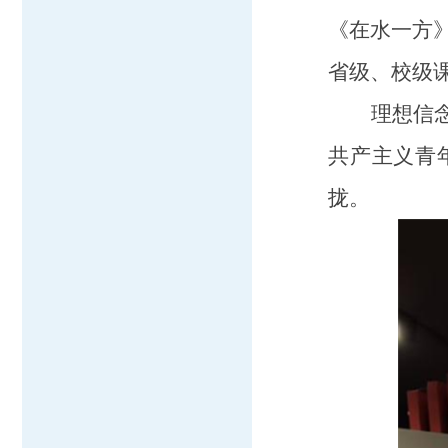
《在水一方》
省级、校级课
理想信
共产主义青
拢。