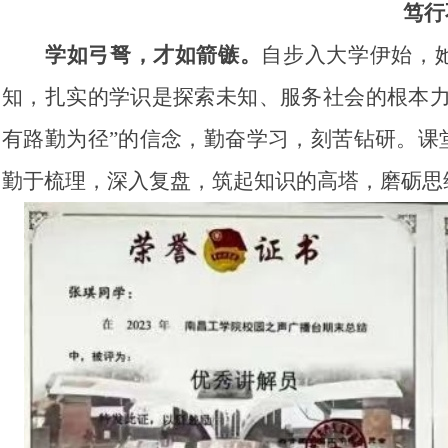
笃行
学如弓弩，才如箭镞。
自步入大学伊始，
知，扎实的学识是探索未知、服务社会的根本力
有路勤为径”的信念，勤奋学习，刻苦钻研。课
勤于梳理，深入复盘，筑起知识的高塔，磨砺思