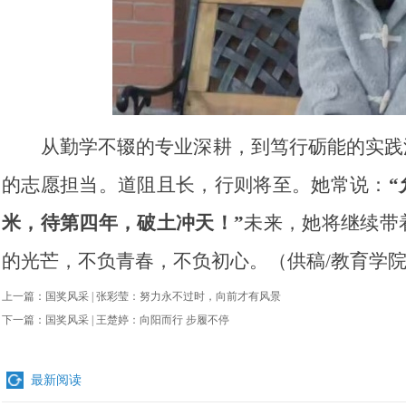
从勤学不辍的专业深
耕，到笃行砺能的实践
的志愿担当。道阻且长，行则将至。她常说：
米，待第四年，破土冲天！”
未来，她将继续带
的光芒，不负青春，不负
初心。（供稿
/
教育学院
上一篇：
国奖风采 | 张彩莹：努力永不过时，向前才有风景
下一篇：
国奖风采 | 王楚婷：向阳而行 步履不停
最新阅读