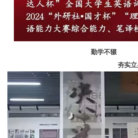
勤学不辍
夯实立