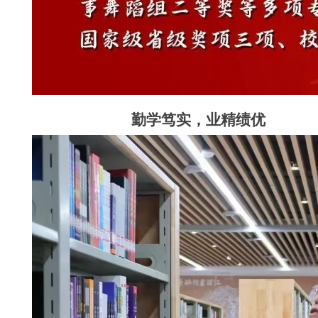
勤学笃实，业精绩优