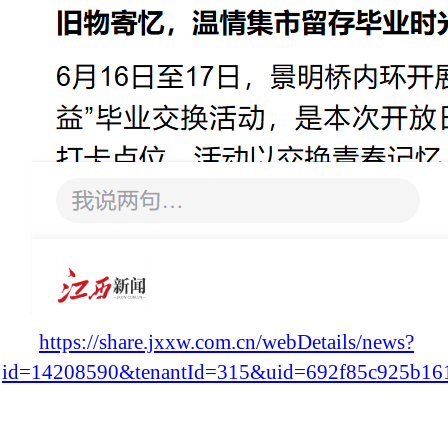
https://share.jxxw.com.cn/webDetails/news?
id=14208590&tenantId=315&uid=692f85c925b16