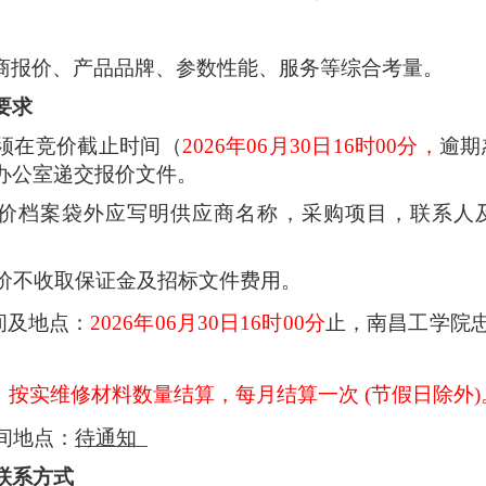
商报价、产品品牌、参数性能、服务等综合考量。
要求
商须在竞价截止时间（
2026年0
6
月
30
日
1
6
时
0
0分，
逾期
办公室递交报价文件。
报价档案袋外应写明供应商名称，采购项目，联系人
询价不收取保证金及招标文件费用。
间及地点：
2026年0
6
月
30
日
1
6
时
0
0分
止，南昌工学院
。
：
按实维修材料数量结算
，每月结算一次
(节假日除外)
时间地点：
待通知
联系方式