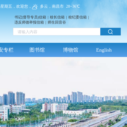
07，星期五，欢迎您，
多云，南昌市 28~36℃
书记(督导专员)信箱
|
校长信箱
|
校纪委信箱
|
违反师德举报信箱
|
师生回音谷
安专栏
图书馆
博物馆
English