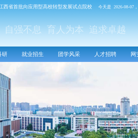
江西省首批向应用型高校转型发展试点院校
今天是 2026-08-
自强不息
育人为本
追求卓越
科研
就业招生
团学风采
人才招聘
网