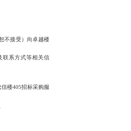
恕不接受）向卓越楼
及联系方式等相关信
忠信
楼
405招标采购服
。