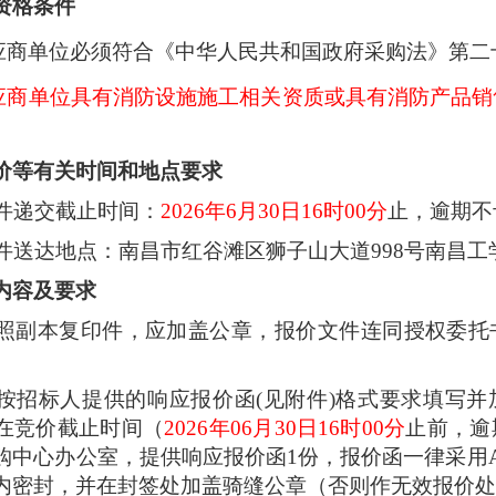
资格条件
应商单位必须符合《中华人民共和国政府采购法》第二
应商单位
具有消防设施施工相关资质或
具有消防产品销
价等有关时间和地点要求
文件递交截止时间：
2026年
6
月
30
日
1
6
时
0
0分
止，逾期不
文件送达地点：
南昌市红谷滩区狮子山大道
998号南昌工
内容及要求
执照副本复印件，应加盖公章，报价文件连同授权委托
应按招标人提供的响应报价函(见附件)格式要求填写
在竞价截止时间（
2026年0
6
月
30
日
1
6
时
0
0分
止前，逾
购中心办公室，提供响应报价函
1份，报价函一律采用
内密封，并在封签处加盖骑缝公章（否则作无效报价处