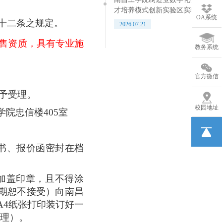
才培养模式创新实验区实验室多
OA系统
媒体设备采购项目竞争性磋商公
十二条之规定。
2026.07.21
告
售资质，具有专业施
教务系统
官方微信
予受理。
校园地址
学院忠信楼405室
书、报价函密封在档
并加盖印章，且不得涂
期恕不接受）向南昌
A4纸张打印装订好一
理）。