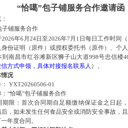
“
恰噶
”
包子铺服务合作邀请
函
况：
”包子铺服务合作
于
2026年
6
月
24
日至
2026年
7
月
1
日每日工作时间（
人身份证明（原件）或授权委托书（原件）、个
本到南昌市红谷滩新区狮子山大道
998号忠信楼
微信方式
申领，
具体对接报名联系人
）。
本情况
号：
YXT20260506-01
称：
“
恰噶
”包子铺服务合作
同期限：首次合同期自足额缴纳保证金之日起
满后，如未发生任何食品安全或消防安全事故，
下一年度合同。