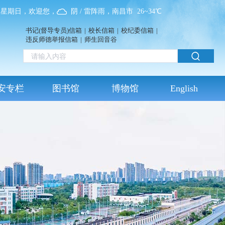
09，星期日，欢迎您，
阴 / 雷阵雨，南昌市 26~34℃
书记(督导专员)信箱
|
校长信箱
|
校纪委信箱
|
违反师德举报信箱
|
师生回音谷
安专栏
图书馆
博物馆
English