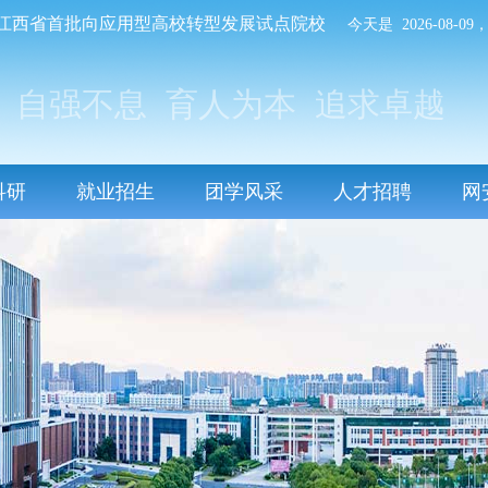
江西省首批向应用型高校转型发展试点院校
今天是 2026-08-
自强不息
育人为本
追求卓越
科研
就业招生
团学风采
人才招聘
网