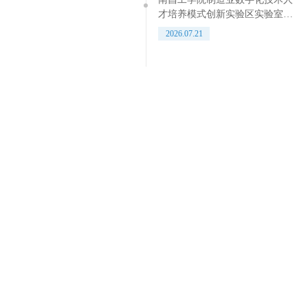
才培养模式创新实验区实验室多
媒体设备采购项目竞争性磋商公
2026.07.21
告
405室。