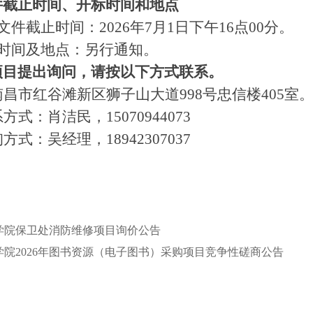
件截止时间、开标时间和地点
文件截止时间：2026年
7
月
1
日下午
16点00分。
标时间及地点：
另行通知。
项目提出询问，请按以下方式联系。
南昌市红谷滩新区狮子山大道
998号忠信楼
系方式：
肖洁民
，
15070944073
询方式：吴经理，
18942307037
学院保卫处消防维修项目询价公告
学院2026年图书资源（电子图书）采购项目竞争性磋商公告