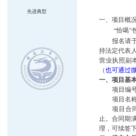
先进典型
一、项目概
“恰噶
报名请
持法定代表
营业执照副
（
也可通过
一、项目基
项目编
项目名
项目合
止。合同期
理，可续签