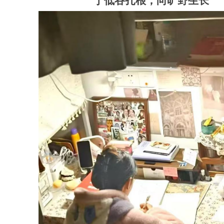
于低谷扎根，向旷野生长