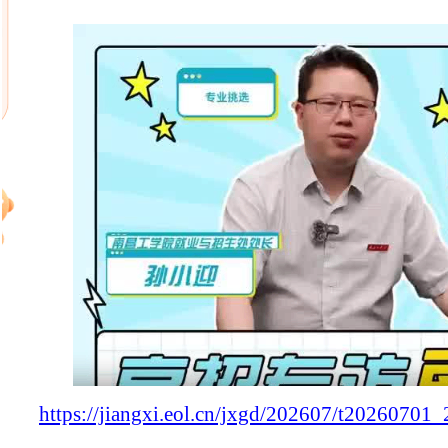
https://jiangxi.eol.cn/jxgd/202607/t20260701